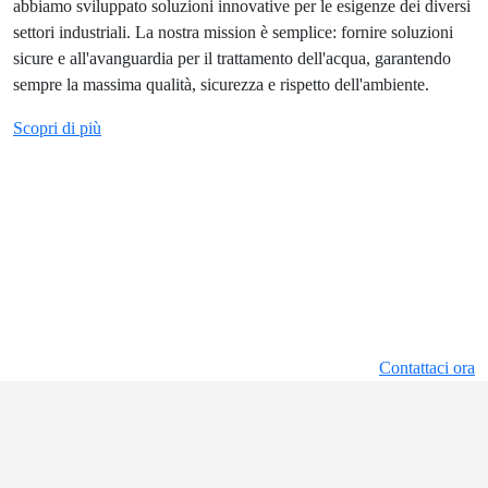
abbiamo sviluppato soluzioni innovative per le esigenze dei diversi
settori industriali. La nostra mission è semplice: fornire soluzioni
sicure e all'avanguardia per il trattamento dell'acqua, garantendo
sempre la massima qualità, sicurezza e rispetto dell'ambiente.
Scopri di più
Forniamo un servizio di supporto
completo al cliente
Analisi dell’acqua, consulenza, fornitura delle apparecchiature,
manutenzione e supporto tecnico.
Richiedi una consulenza con un nostro esperto e trova la soluzione
più adatta alle tue esigenze!
Contattaci ora